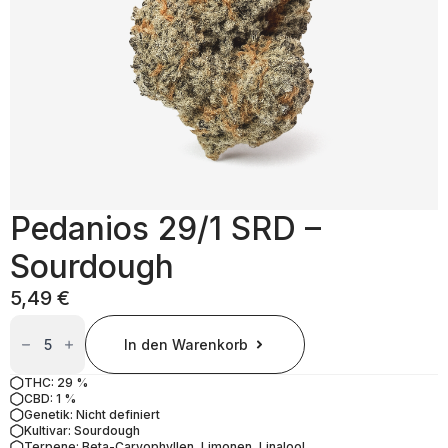
Pedanios 29/1 SRD –
Sourdough
5,49
€
Pedanios
29/1
In den Warenkorb
SRD
–
Sourdough
THC: 29 %
Menge
CBD: 1 %
Genetik: Nicht definiert
Kultivar: Sourdough
Terpene: Beta-Caryophyllen, Limonen, Linalool